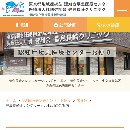
t
o
g
g
l
電話
訪問診療
外来診療
e
n
a
v
i
g
認知症疾患医療センターお便り
a
t
i
o
n
豊島長崎オレンジサークル12月のご案内｜豊島長崎クリニック｜東京都豊島区
の認知症疾患医療センター
ホーム
認知症疾患医療センターお便り
未分類
豊島長崎オレンジサークル12月のご案内