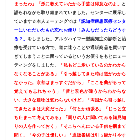
まったわ」「孫に教えていたから手芸は得意なのよ」
と
語られながら取り組まれていました。センターに展示し
ています☆
本人ミーテングでは
「認知症疾患医療センタ
ーにいただいたもの忘れお便り！みんなだったらどうす
る？」
をしました。アルツハイマー型認知症の診断と治
療を受けている方で、道に迷うことや通販商品を買いす
ぎてしまうことに困っているというお便りをもとにミー
ティングをしました。
「私もどこ歩いているのかわから
なくなることがある」「引っ越してきた時は道がわから
なかった。京都はまっすぐだから」「ここを曲がるって
覚えても忘れちゃう」「昔と景色が違うからわからな
い。大きな建物は変わらないけど」「両国から引っ越し
てきたときは大変だった」「何とか頑張る」「じっと立
ち止まって考えてみる」「周りの人に聞いてみる顔見知
りの人を作っておく」「そこらへんにいる子供を掴まて
聞く」「今の子は優しい」「通販番組は引っ掛かりやす