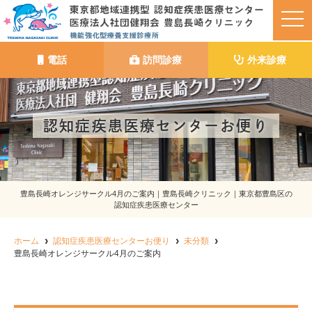
t
o
g
g
l
電話
訪問診療
外来診療
e
n
a
v
i
g
認知症疾患医療センターお便り
a
t
i
o
n
豊島長崎オレンジサークル4月のご案内｜豊島長崎クリニック｜東京都豊島区の
認知症疾患医療センター
ホーム
認知症疾患医療センターお便り
未分類
豊島長崎オレンジサークル4月のご案内