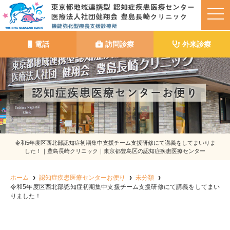
t
o
g
g
l
電話
訪問診療
外来診療
e
n
a
v
i
g
認知症疾患医療センターお便り
a
t
i
o
n
令和5年度区西北部認知症初期集中支援チーム支援研修にて講義をしてまいりま
した！｜豊島長崎クリニック｜東京都豊島区の認知症疾患医療センター
ホーム
認知症疾患医療センターお便り
未分類
令和5年度区西北部認知症初期集中支援チーム支援研修にて講義をしてまい
りました！