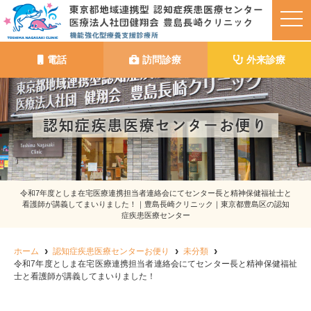
t
o
g
g
l
電話
訪問診療
外来診療
e
n
a
v
i
g
認知症疾患医療センターお便り
a
t
i
o
n
令和7年度としま在宅医療連携担当者連絡会にてセンター長と精神保健福祉士と
看護師が講義してまいりました！｜豊島長崎クリニック｜東京都豊島区の認知
症疾患医療センター
ホーム
認知症疾患医療センターお便り
未分類
令和7年度としま在宅医療連携担当者連絡会にてセンター長と精神保健福祉
士と看護師が講義してまいりました！